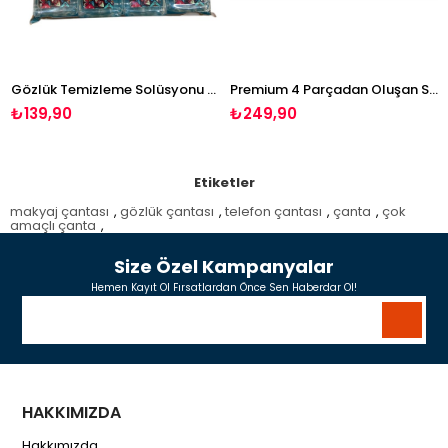
Gözlük Temizleme Solüsyonu 50 ml 4 Adet
Premium 4 Parçadan Oluşan Silindir Set, 30 ml Solüsyon, 20x20 cm Bez, Metal Silindir Kutu ve Çok Fonksiyonlu Tornavida Anahtarlık
G
₺139,90
₺249,90
₺
Etiketler
makyaj çantası
,
gözlük çantası
,
telefon çantası
,
çanta
,
çok
amaçlı çanta
,
Size Özel Kampanyalar
Hemen Kayıt Ol Fırsatlardan Önce Sen Haberdar Ol!
HAKKIMIZDA
Hakkımızda