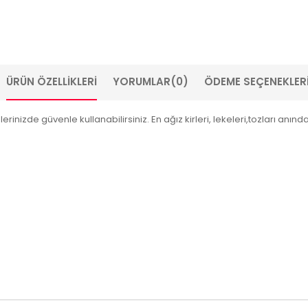
ÜRÜN ÖZELLIKLERI
YORUMLAR
(0)
ÖDEME SEÇENEKLER
inizde güvenle kullanabilirsiniz. En ağız kirleri, lekeleri,tozları anın