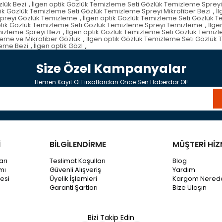
lük Bezi
,
İlgen optik Gözlük Temizleme Seti Gözlük Temizleme Sprey
tik Gözlük Temizleme Seti Gözlük Temizleme Spreyi Mikrofiber Bezi
,
İ
Spreyi Gözlük Temizleme
,
İlgen optik Gözlük Temizleme Seti Gözlük 
ptik Gözlük Temizleme Seti Gözlük Temizleme Spreyi Temizleme
,
İlge
mizleme Spreyi Bezi
,
İlgen optik Gözlük Temizleme Seti Gözlük Temiz
leme ve Mikrofiber Gözlük
,
İlgen optik Gözlük Temizleme Seti Gözlük
leme Bezi
,
İlgen optik Gözl
,
Size Özel Kampanyalar
Hemen Kayıt Ol Fırsatlardan Önce Sen Haberdar Ol!
İ
BİLGİLENDİRME
MÜŞTERİ HİZ
arı
Teslimat Koşulları
Blog
mı
Güvenli Alışveriş
Yardım
esi
Üyelik İşlemleri
Kargom Nered
Garanti Şartları
Bize Ulaşın
Bizi Takip Edin