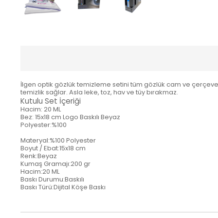
İlgen optik gözlük temizleme setini tüm gözlük cam ve çerçeveler
temizlik sağlar. Asla leke, toz, hav ve tüy bırakmaz.
Kutulu Set İçeriği
Hacim: 20 ML
Bez: 15x18 cm Logo Baskılı Beyaz
Polyester:%100
Materyal:%100 Polyester
Boyut / Ebat:15x18 cm
Renk:Beyaz
Kumaş Gramajı:200 gr
Hacim:20 ML
Baskı Durumu:Baskılı
Baskı Türü:Dijital Köşe Baskı