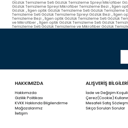
Gözlük Temizleme Seti Gözlük Temizleme Spreyi Mikrofiber Göz
Gözlük Temizleme Spreyi Mikrofiber Temizleme Bezi
,
İlgen op
Gözlük
,
İlgen optik Gözlük Temizleme Seti Gözlük Temizleme 
Temizleme Seti Gözlük Temizleme Spreyi Gözlük Bezi
,
İlgen o
Temizleme Bezi
,
İlgen optik Gözlük Temizleme Seti Gözlük Te
ve Mikrofiber
,
İlgen optik Gözlük Temizleme Seti Gözlük Temiz
Temizleme Seti Gözlük Temizleme ve Mikrofiber Gözlük Temiz
HAKKIMIZDA
ALIŞVERİŞ BİLGİLER
Hakkımızda
İade ve Değişim Koşull
Gizlilik Politikası
Çerez(Cookie) Kullanı
KVKK Hakkında Bilgilendirme
Mesafeli Satış Sözleşm
Mağazalarımız
Sıkça Sorulan Sorular
İletişim