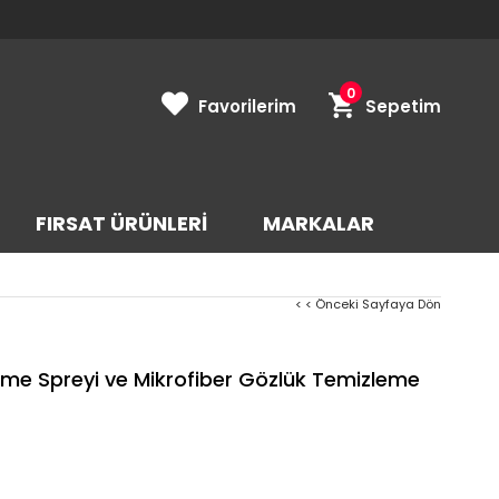
0
Favorilerim
Sepetim
FIRSAT ÜRÜNLERI
MARKALAR
< < Önceki Sayfaya Dön
eme Spreyi ve Mikrofiber Gözlük Temizleme